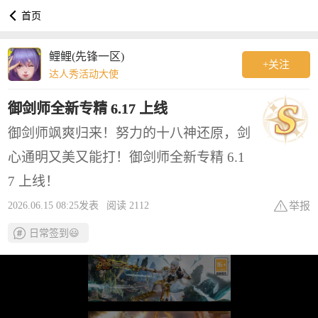

首页
鲤鲤(先锋一区)
+关注
达人秀活动大使
御剑师全新专精 6.17 上线
御剑师飒爽归来！努力的十八神还原，剑
心通明又美又能打！御剑师全新专精 6.1
7 上线！
举报
2026.06.15 08:25发表
阅读 2112
日常签到😃