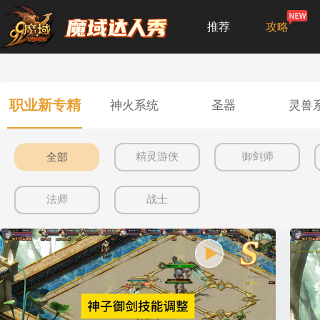
推荐
攻略
职业新专精
神火系统
圣器
灵兽
精灵游侠
御剑师
全部
法师
战士