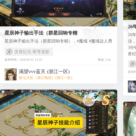
2
星辰神子输出手法（群星回响专精
2
星辰神子输出手法（群星回响专精），#魔域 #魔域达人秀
法
3分
灵兽纪元:翠穹龙影
兽纪
发布时间：2026-05-25 13:24
阅读 2.6w
渴望vvv蓝天 (浙江一区)
发布时间
第七大区（浙江电信）(浙江一区)