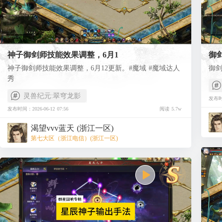
神子御剑师技能效果调整，6月1
御
神子御剑师技能效果调整，6月12更新。#魔域 #魔域达人
御剑
秀
灵兽纪元:翠穹龙影
发布时间
发布时间：2026-06-12 07:56
阅读 5.7w
渴望vvv蓝天 (浙江一区)
第七大区（浙江电信）(浙江一区)