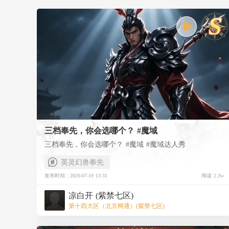
三档奉先，你会选哪个？ #魔域
三档奉先，你会选哪个？ #魔域 #魔域达人秀
英灵幻兽奉先
发布时间：2026-07-19 13:31
阅读 2.3w
凉白开 (紫禁七区)
第十四大区（北京网通）(紫禁七区)