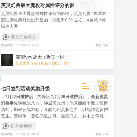
英灵幻兽最大魔攻对属性评分的影
英灵幻兽最大魔攻对属性评分的影响，英灵幻兽139级吃
满助梦灵药对比没升星的，能提升0.5%左右。#魔域 #魔
域达人秀
英灵幻兽奉先
发布时间：2026-07-27 14:33
阅读 1.4w
渴望vvv蓝天 (浙江一区)
第七大区（浙江电信）(浙江一区)
七日签到活动奖励升级
7月22日维护后
（先锋区为
7月20日维护后
），
全新英灵
幻兽奉先
骁绝战八方，神威震九州！他直面纷争魔主乱世
浩劫，勘破征战本心，唤醒九州灵脉之力，以战神之躯护
苍生、定纷争，登临武道之巅。最强武力，从不是争雄杀
伐，而是镇护八方安宁。
>>>
查看全新英灵幻兽专题
<<<
日常签到😃
【七日签到活动延期 奖励升级】
发布时间：2026-06-30 06:50
阅读 5.1w
7月18日维护后-8月21日23:59（先锋区为7月13日维护