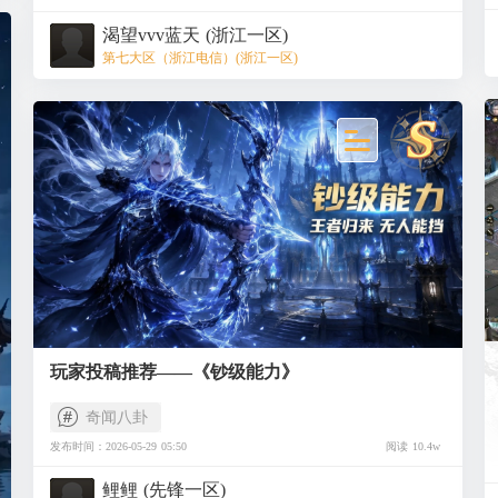
比1200分木兰提升约18%~20% #魔域 #魔域达人秀
渴望vvv蓝天 (浙江一区)
第七大区（浙江电信）(浙江一区)
玩家投稿推荐——《钞级能力》
奇闻八卦
发布时间：2026-05-29 05:50
阅读 10.4w
鲤鲤 (先锋一区)