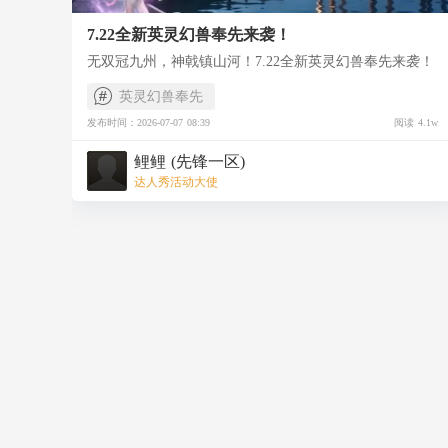
分，将会带来很大提升；如果是1200分木兰想要提升，最
总之，不必盲目追求高分，适合自己的提升才是最优选
优选择是1000分奉先，性价比最高；如果追求高攻，征战
择，整体来说，奉先是入手即提升的！小伙伴们按需选
7.22全新英灵幻兽奉先来袭！
神域，那么1200分奉先必不可少；如果是顶级大佬，那么
择，量力而行~
无双冠九州，神戟镇山河！7.22全新英灵幻兽奉先来袭！
极奉先值得拥有！
英灵幻兽奉先
发布时间：2026-07-07 08:39
阅读 4.1w
鲤鲤 (先锋一区)
达人秀活动大使