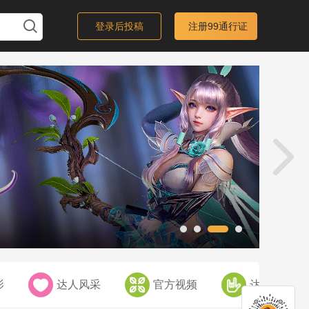
登录后投稿
注册99通行证
达
影
达人风采
官方视频
达人才艺