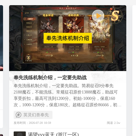
奉先洗练机制介绍，一定要先助战
奉先洗练机制介绍，一定要先助战。简易征召0分奉先
2188魔石，不能洗练。常规征召原价13888魔石，助战可
享受折扣，最高可洗到1200分。初始-1000分，保底160
次，1000-1200分，保底180次。超格征召原价86666，初始
就是1000分，最高可洗到极，1200-极，保底12次，每次30
英灵幻兽奉先
分道具 #魔域 #魔域达人秀
发布时间：2026-07-20 10:59
阅读 2.5w
渴望vvv蓝天 (浙江一区)