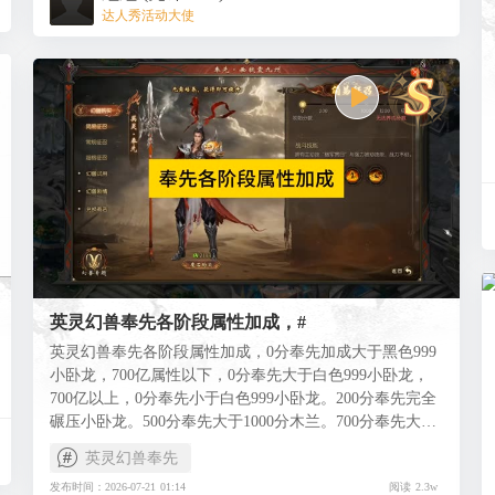
达人秀活动大使
英灵幻兽奉先各阶段属性加成，#
英灵幻兽奉先各阶段属性加成，0分奉先加成大于黑色999
小卧龙，700亿属性以下，0分奉先大于白色999小卧龙，
700亿以上，0分奉先小于白色999小卧龙。200分奉先完全
碾压小卧龙。500分奉先大于1000分木兰。700分奉先大于
1200分木兰，高于木兰前的任意英灵幻兽。1000分奉先比
英灵幻兽奉先
1200分木兰提升约14%，是最具性价比的一档。1200分奉
发布时间：2026-07-21 01:14
阅读 2.3w
先比1000分奉先提升约3%，1200奉先有传送技能。极奉先