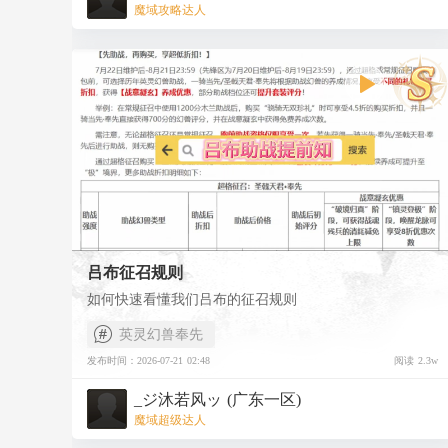
魔域攻略达人
行试用，替代999黑色小卧龙，2188魔石带来的属性评分
提升还是比较可观的！
缺点就是后续无法实现更多的评分提升，当玩家评分越来
越高，奉先可能会满足不了更高要求，所以需要慎重考
虑！
（二）200分奉先
通过助战下图所示类型的英灵宠，便可直接获得200分奉
先，购买价格为12588魔石，不包含传承石的价格。
200分奉先带来的技能伤害优于小卧龙，同时是可以得到
评分的提升的，可以替代999白色小卧龙，养成上限为
1200分，如果想要实现属性的跳跃还可以进行提升！
（三）500分奉先
献祭1000分——1150分之间的木兰和貂蝉可获得初始评分
为500分的奉先，价格为7588魔石。获得的500分奉先可以
吕布征召规则
直接媲美1200分木兰，其常态被动可全程带来增益，适用
如何快速看懂我们吕布的征召规则
于没有1200分木兰的魔友。
（四）700分奉先
英灵幻兽奉先
献祭1200分木兰或貂蝉可获得初始评分为700分的奉先！
发布时间：2026-07-21 02:48
阅读 2.3w
价格为6288魔石，献祭后可获得直接提升，优于1200分木
兰，与任命1200分木兰大概可获得4%的提升。中端玩家建
_ジ沐若风ッ (广东一区)
议最好将木兰献祭换成奉先，折扣力度非常给力，献祭即
魔域超级达人
提升。
（五）1000分奉先