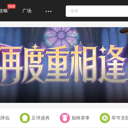
攻略
广场
！
先降临
足球盛典
巅峰赛事
翠穹龙