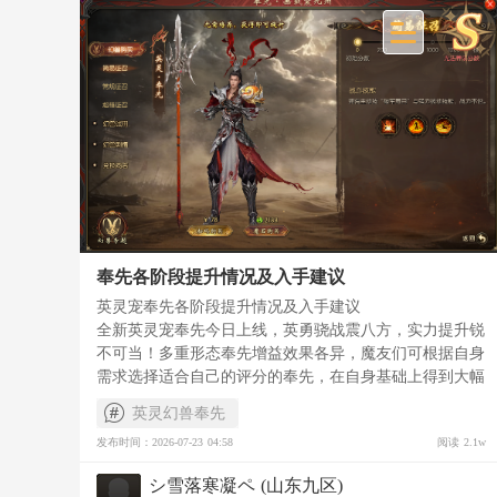
奉先各阶段提升情况及入手建议
英灵宠奉先各阶段提升情况及入手建议
全新英灵宠奉先今日上线，英勇骁战震八方，实力提升锐
不可当！多重形态奉先增益效果各异，魔友们可根据自身
需求选择适合自己的评分的奉先，在自身基础上得到大幅
提升，不必盲目追求最高形态！那么，究竟什么评分的奉
英灵幻兽奉先
先才是最适合自己的呢，让我们来盘点一下各个阶段的奉
（一）0分奉先
发布时间：2026-07-23 04:58
阅读 2.1w
先带来的增益情况吧！
通过简易征召获得的奉先无法获得评分提升。优点是价格
低廉，适用于低评分的玩家，属性评分在700亿以下的玩
シ雪落寒凝ペ (山东九区)
家，如果使用的是999评分小卧龙，可以在幻兽试炼处进