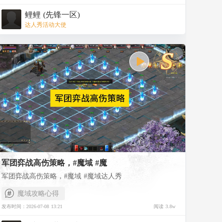
后-8月19日23:59），每日上线参与奉先预热七日签到活
鲤鲤 (先锋一区)
动，第六、七日签到即可获得
赤霄封灵箓【绑】
，还有
达人秀活动大使
100级原初之火【绑】、灵兽口粮·大【绑】等您来拿；怀
旧版玩家可获得灵魂晶石【绑】、魔魂晶石【绑】、幻魔
注：先锋区已完成第六、七日签到的角色将通过邮件
晶石【绑】等好礼。
补偿对应奖励，具体内容以后续公告为准。
【先助战，再购买，享超低折扣！】
7月22日维护后-8月21日23:59（先锋区为7月20日维护
后-8月19日23:59），通过超格或常规征召购买礼包前，可
选择历年英灵幻兽助战，一骑当先/圣戟天君·奉先将根据
助战幻兽的养成情况，享受
不同的礼包购买折扣
，获得
【战意凝玄】养成优惠
举例：在常规征召中使用1200分木兰助战后，购买“骁
，部分助战档位还可
提升套装评
分
骑无双珍礼”时可享受4.5折的购买折扣，并且一骑当先·奉
！
先直接获得700分的幻兽评分，并在战意凝玄中获得免费
养成次数。
需注意，无论超格征召还是常规征召，
购前助战资格
军团弈战高伤策略，#魔域 #魔
仅限享受一次
。若先获得一骑当先·奉先/圣戟天君·奉先后
进行助战，则无购买优惠。
军团弈战高伤策略，#魔域 #魔域达人秀
通过超格征召购买“圣戟天威镇世礼”后获得的圣戟天
魔域攻略心得
君·奉先
套装评分为1000分
，后续养成可提升至“极”境界，
更多助战折扣明细如下：
发布时间：2026-07-08 13:21
阅读 3.8w
超格征召：圣戟天君·奉先