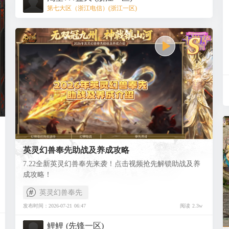
第七大区（浙江电信）(浙江一区)
英灵幻兽奉先助战及养成攻略
7.22全新英灵幻兽奉先来袭！点击视频抢先解锁助战及养
成攻略！
英灵幻兽奉先
发布时间：2026-07-21 06:47
阅读 2.3w
鲤鲤 (先锋一区)