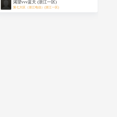
渴望vvv蓝天 (浙江一区)
战意凝玄优惠
第七大区（浙江电信）(浙江一区)
助
“破境归
“镇灵登
助
助战
战
真”阶
极”阶
战
助战后价
后初
助战幻兽类型
后
段，可获
段，唤醒
强
格
始评
折
得战魂残
龙脉可享
度
分
扣
兵的消耗
受8折优
减免上限
惠次数
928
25988
5
极·貂蝉
3折
42份
前7次
元
点魔石
貂蝉/木兰
4.5
138
38988
4
（评分：
24份
前3次
折
8元
点魔石
1200）
貂蝉/木兰
5.5
169
47588
3
（1000≤评分
15份
前2次
折
8元
点魔石
＜1200）
1000
貂蝉/木兰
（700≤评分＜
6.4
198
55588
2
1000）
9份
第1次
折
8元
点魔石
太白（评分：
1200）
其余英灵幻兽
278
77888