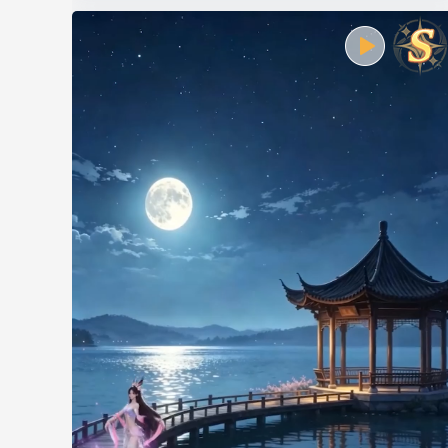
可以通过养成或超格征召直接获得1000分奉先，1000分奉
先相对1200木兰加成大概在13%，还是非常可观的！觉得
自己运气不是那么好的魔友可以直接进行超格征召，一步
到位不赌运气！
（六）1200分奉先
可以通过常规征召和超格征召购买奉先进行养成获得，
1200分奉先相对1200分木兰提升大概有16%，但是120分的
保底次数为180次，小伙伴们可以量力而行，在拥有1000
分木兰后可以进入幻兽试用进行试炼，根据提升程度再决
定是否去冲击1200分！
（七）极奉先
通过超格征召的奉先在提升至1200分后，可以进一步提升
至极！极奉先相对1200分木兰提升能到18%左右，提升还
是非常显著的！同时，极奉先还可以获得专属的技能效
果。但是极奉先的养成也是需要消耗大量道具的，顶级大
佬的标配，其他玩家不建议入手。
以上是原评分3137亿的角色在携带各个阶段奉先时提升效
果的对照情况，原属性评分不同加成也各有千秋，原评分
越高增益越大！
建议：魔友们可根据自身属性情况及拥有骑士情况选择入
手哪一档的奉先，如果携带的是999小卧龙，想要一定提
升，可以直接献祭小卧龙获取200分奉先；如果带的是木
兰之前的英灵宠，可以考虑入手奉先后评分提升至500