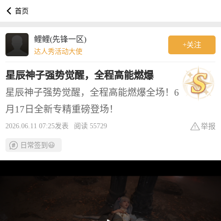

首页
鲤鲤(先锋一区)
+关注
达人秀活动大使
星辰神子强势觉醒，全程高能燃爆
星辰神子强势觉醒，全程高能燃爆全场！6
月17日全新专精重磅登场！
举报
2026.06.11 07:25发表
阅读 55729
日常签到😃